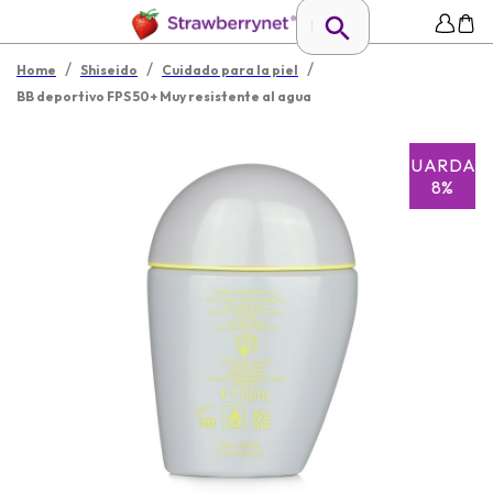
/
/
/
Home
Shiseido
Cuidado para la piel
BB deportivo FPS 50+ Muy resistente al agua
GUARDAR
8%