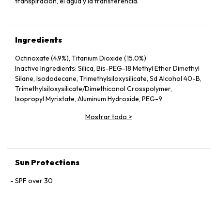
transpiración, el agua y la transferencia.
Ingredients
Octinoxate (4.9%), Titanium Dioxide (15.0%)
Inactive Ingredients: Silica, Bis-PEG-18 Methyl Ether Dimethyl
Silane, Isododecane, Trimethylsiloxysilicate, Sd Alcohol 40-B,
Trimethylsiloxysilicate/​Dimethiconol Crosspolymer,
Isopropyl Myristate, Aluminum Hydroxide, PEG-9
Polydimethylsiloxyethyl Dimethicone, Stearic Acid, Isostearic
Mostrar todo
>
Acid, Dextrin Palmitate, Disteardimonium Hectorite, Bis-
Butyldimethicone Polyglyceryl-3, Lauroyl Lysine, PEG/​PPG-
14/​7 Dimethyl Ether, Pca Dimethicone, Phytosteryl/​
Octyldodecyl Lauroyl Glutamate, Phytosteryl Macadamiate,
Lecithin, Glycyrrhiza Glabra (Licorice) Root Extract, Sucrose
Sun Protections
Tetrastearate Triacetate, Polymethylsilsesquioxane, Talc,
Methyl Methacrylate Crosspolymer, Alumina, Polysilicone-2,
SPF over 30
Triethoxycaprylylsilane, Hydrogen Dimethicone, Tocopherol,
BHT, Ethylparaben, Fragrance, Titanium Dioxide, Iron Oxides,
Mica