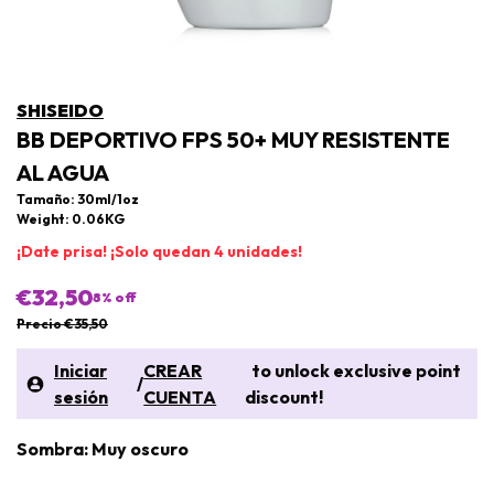
SHISEIDO
BB DEPORTIVO FPS 50+ MUY RESISTENTE
AL AGUA
Tamaño: 30ml/1oz
Weight: 0.06KG
¡Date prisa! ¡Solo quedan 4 unidades!
€32,50
8
% off
Precio €35,50
Iniciar
CREAR
to unlock exclusive point
/
sesión
CUENTA
discount!
Sombra: Muy oscuro