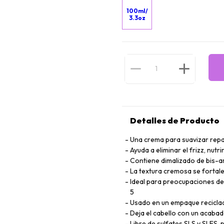
100ml/
3.3oz
Detalles de Producto
Una crema para suavizar repa
Ayuda a eliminar el frizz, nutr
Contiene dimalizado de bis-ami
La textura cremosa se fortale
Ideal para preocupaciones del
5
Usado en un empaque recicla
Deja el cabello con un acabado
Libre de sulfates SLS y SLES, 