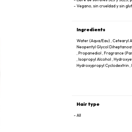
Vegano, sin crueldad y sin glu
Ingredients
Water (Aqua/Eau) , Cetearyl A
Neopentyl Glycol Diheptanoat
, Propanediol , Fragrance (Pa
, Isopropyl Alcohol , Hydroxye
Hydroxypropyl Cyclodextrin , 
PG-Propyl Silanetriol , Disodi
Gigartina Stellata Extract , 
Etidronic Acid, Tocopherol, G
Oil, Ascorbic Acid, Cocos Nuc
Sinensis Seed Oil Ferment Extr
Aloe Barbadensis Leaf Juice, 
Hair type
Sodium Benzoate.
All