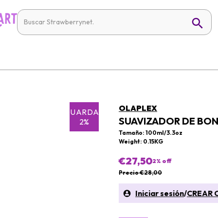
OLAPLEX
GUARDAR
SUAVIZADOR DE BONO
2%
Tamaño: 100ml/3.3oz
Weight: 0.15KG
€27,50
2
% off
Precio €28,00
Iniciar sesión
/
CREAR 