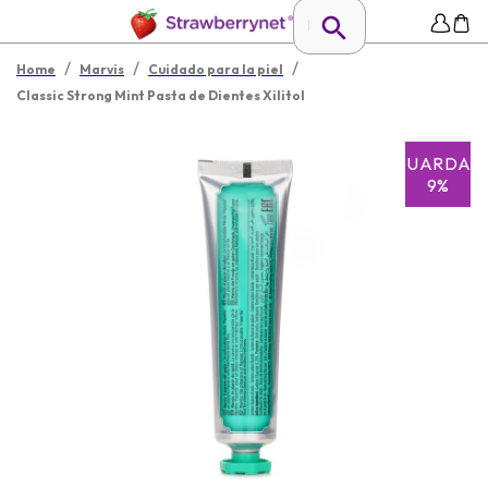
/
/
/
Home
Marvis
Cuidado para la piel
Classic Strong Mint Pasta de Dientes Xilitol
GUARDAR
9%