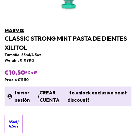
MARVIS
CLASSIC STRONG MINT PASTA DE DIENTES
XILITOL
Tamaño: 85ml/4.5oz
Weight: 0.09KG
€10,50
9
% off
Precio €11,50
Iniciar
CREAR
to unlock exclusive point
/
sesión
CUENTA
discount!
85ml/
4.5oz