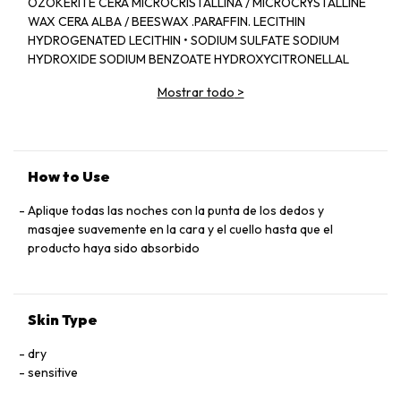
OZOKERITE CERA MICROCRISTALLINA / MICROCRYSTALLINE
WAX CERA ALBA / BEESWAX .PARAFFIN. LECITHIN
HYDROGENATED LECITHIN • SODIUM SULFATE SODIUM
HYDROXIDE SODIUM BENZOATE HYDROXYCITRONELLAL
STEARIC ACID • PHENOXYETHANOL EUGENOL LIMONENE .
Mostrar todo
>
LINALOOL. BENZYL ALCOHOL CINNAMYL ALCOHOL. BENZYL
BENZOATE. BENZYL SALICYLATE • CHOLESTEROL
ISOEUGENOL ALPHA-ISOMETHYL IONONE GERANIOL
METHYLPARABEN • CITRONELLOL. POTASSIUM SORBATE
CITRAL • ALUMINUM STEARATE COUMARIN. GLYCINE SOJA
How to Use
PROTEIN / SOYBEAN PROTEIN AMYL CINNAMAL •
PARFUM/FRAGRANCE (F.L.L B48818/1)
Aplique todas las noches con la punta de los dedos y
masajee suavemente en la cara y el cuello hasta que el
producto haya sido absorbido
Skin Type
dry
sensitive