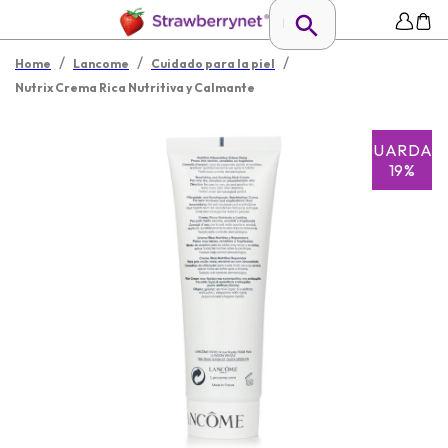
/
/
/
Home
Lancome
Cuidado para la piel
Nutrix Crema Rica Nutritiva y Calmante
GUARDAR
19%