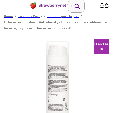
/
/
/
Home
La Roche Posay
Cuidado para la piel
Fotocorrección diaria Anthelios Age Correct: reduce visiblemente
las arrugas y las manchas oscuras con FPS 50
GUARDAR
1%