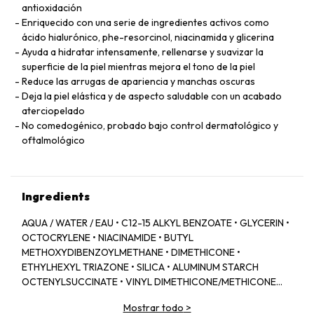
antioxidación
Enriquecido con una serie de ingredientes activos como
ácido hialurónico, phe-resorcinol, niacinamida y glicerina
Ayuda a hidratar intensamente, rellenarse y suavizar la
superficie de la piel mientras mejora el tono de la piel
Reduce las arrugas de apariencia y manchas oscuras
Deja la piel elástica y de aspecto saludable con un acabado
aterciopelado
No comedogénico, probado bajo control dermatológico y
oftalmológico
Ingredients
AQUA / WATER / EAU • C12-15 ALKYL BENZOATE • GLYCERIN •
OCTOCRYLENE • NIACINAMIDE • BUTYL
METHOXYDIBENZOYLMETHANE • DIMETHICONE •
ETHYLHEXYL TRIAZONE • SILICA • ALUMINUM STARCH
OCTENYLSUCCINATE • VINYL DIMETHICONE/METHICONE
SILSESQUIOXANE CROSSPOLYMER • TEREPHTHALYLIDENE
Mostrar todo
>
DICAMPHOR SULFONIC ACID • POTASSIUM CETYL