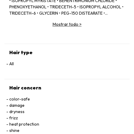
• ISOPROPYL MYRISTATE • BEHENTRIMONIUM CHLORIDE •
PHENOXYETHANOL • TRIDECETH-5 • ISOPROPYL ALCOHOL •
TRIDECETH-6 • GLYCERIN • PEG-150 DISTEARATE •
CAPRYLYL GLYCOL • TRIDECETH-10 • LIMONENE •
Mostrar todo
>
CETRIMONIUM CHLORIDE • CITRIC ACID • SODIUM
HYALURONATE • SERINE • TOCOPHEROL • ACETIC ACID • CI
60730 / EXT. VIOLET 2 • LEONTOPODIUM ALPINUM
FLOWER/LEAF EXTRACT • MALVA SYLVESTRIS FLOWER
EXTRACT / MALLOW FLOWER EXTRACT • SODIUM BENZOATE
Hair type
• POTASSIUM SORBATE • PARFUM / FRAGRANCE.
All
Hair concern
color-safe
damage
dryness
frizz
heat protection
shine