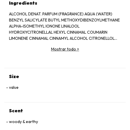
Ingredients
ALCOHOL DENAT. PARFUM (FRAGRANCE) AQUA (WATER)
BENZYL SALICYLATE BUTYL METHOXYDIBENZOYLMETHANE
ALPHA-ISOMETHYL IONONE LINALOOL
HYDROXYCITRONELLAL HEXYL CINNAMAL COUMARIN
LIMONENE CINNAMAL CINNAMYL ALCOHOL CITRONELLOL
BENZYL BENZOATE BENZYL ALCOHOL CITRAL FARNESOL
Mostrar todo
>
GERANIOL CI 60730 (EXT. VIOLET 2) CI 14700 (RED 4) CI
42090 (BLUE 1) CI 19140 (YELLOW 5)
Size
value
Scent
woody & earthy