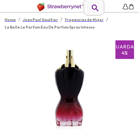
/
/
/
Home
Jean Paul Gaultier
Fragancias de Mujer
La Belle Le Parfum Eau De Parfum Spray Intenso
GUARDAR
4%