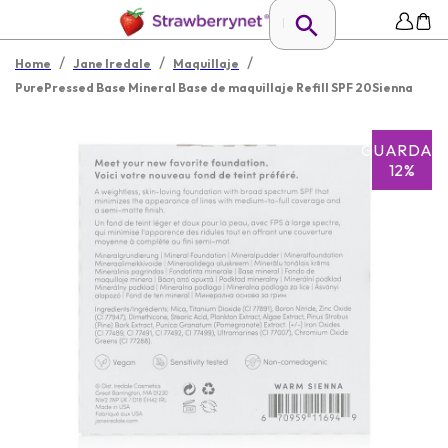
/
/
/
Home
Jane Iredale
Maquillaje
PurePressed Base Mineral Base de maquillaje Refill SPF 20Sienna
GUARDAR
12%