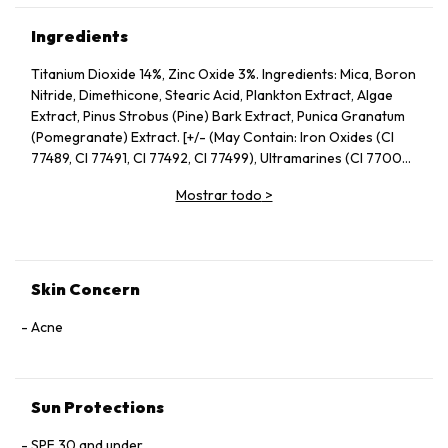
Ingredients
Titanium Dioxide 14%, Zinc Oxide 3%. Ingredients: Mica, Boron
Nitride, Dimethicone, Stearic Acid, Plankton Extract, Algae
Extract, Pinus Strobus (Pine) Bark Extract, Punica Granatum
(Pomegranate) Extract. [+/- (May Contain: Iron Oxides (CI
77489, CI 77491, CI 77492, CI 77499), Ultramarines (CI 77007),
Chromium Oxide Greens (CI 77294)]
Mostrar todo
>
Skin Concern
Acne
Sun Protections
SPF 30 and under