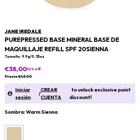
JANE IREDALE
PUREPRESSED BASE MINERAL BASE DE
MAQUILLAJE REFILL SPF 20SIENNA
Tamaño: 9.9g/0.35oz
€38,00
12
% off
Precio €43,00
Iniciar
CREAR
to unlock exclusive point
/
sesión
CUENTA
discount!
Sombra: Warm Sienna