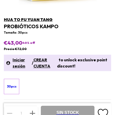
HUA TO FU YUAN TANG
PROBIÓTICOS KAMPO
Tamaño: 30pcs
€43,00
40
% off
Precio €72,00
Iniciar
CREAR
to unlock exclusive point
/
sesión
CUENTA
discount!
30pcs
SIN STOCK