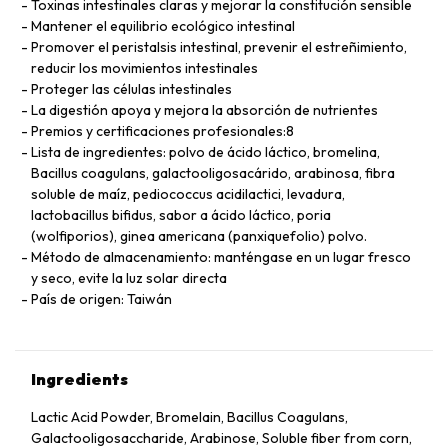
Toxinas intestinales claras y mejorar la constitución sensible
Mantener el equilibrio ecológico intestinal
Promover el peristalsis intestinal, prevenir el estreñimiento,
reducir los movimientos intestinales
Proteger las células intestinales
La digestión apoya y mejora la absorción de nutrientes
Premios y certificaciones profesionales:8
Lista de ingredientes: polvo de ácido láctico, bromelina,
Bacillus coagulans, galactooligosacárido, arabinosa, fibra
soluble de maíz, pediococcus acidilactici, levadura,
lactobacillus bifidus, sabor a ácido láctico, poria
(wolfiporios), ginea americana (panxiquefolio) polvo.
Método de almacenamiento: manténgase en un lugar fresco
y seco, evite la luz solar directa
País de origen: Taiwán
Ingredients
Lactic Acid Powder, Bromelain, Bacillus Coagulans,
Galactooligosaccharide, Arabinose, Soluble fiber from corn,