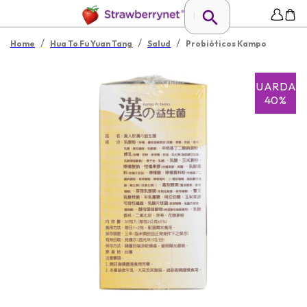
/
/
/
Home
Hua To Fu Yuan Tang
Salud
Probióticos Kampo
GUARDAR
40%