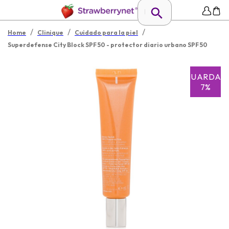
/
/
/
Home
Clinique
Cuidado para la piel
Superdefense City Block SPF 50 - protector diario urbano SPF 50
GUARDAR
7%