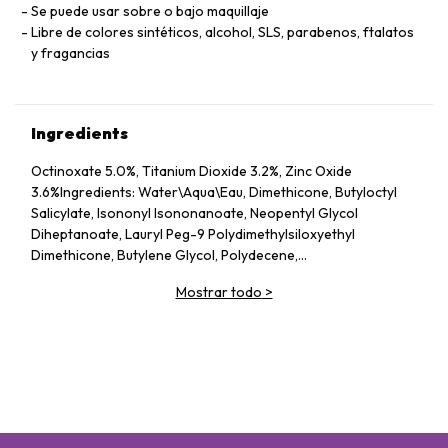
Se puede usar sobre o bajo maquillaje
Libre de colores sintéticos, alcohol, SLS, parabenos, ftalatos
y fragancias
Ingredients
Octinoxate 5.0%, Titanium Dioxide 3.2%, Zinc Oxide
3.6%Ingredients: Water\Aqua\Eau, Dimethicone, Butyloctyl
Salicylate, Isononyl Isononanoate, Neopentyl Glycol
Diheptanoate, Lauryl Peg-9 Polydimethylsiloxyethyl
Dimethicone, Butylene Glycol, Polydecene,
Polyhydroxystearic Acid, Ethylhexyl Methoxycrylene,
Mostrar todo
>
Hydrated Silica, Dimethicone/Vinyl Dimethicone
Crosspolymer, Trimethylsiloxysilicate, Hydrolyzed Wheat
Protein/Pvp Crosspolymer, Hydroxyapatite, Cetyl Peg/Ppg-
10/1 Dimethicone, Dimethicone/Peg-10/15 Crosspolymer,
Sodium Rna, Quaternium-90 Bentonite, Sodium Hyaluronate,
Dimethicone Crosspolymer-3, Styrene/Acrylates Copolymer,
Sodium Chloride, Caprylyl Glycol, Peg-8 Laurate, Propylene
Carbonate, Silica, Tocopherol, Sodium Citrate, Disodium