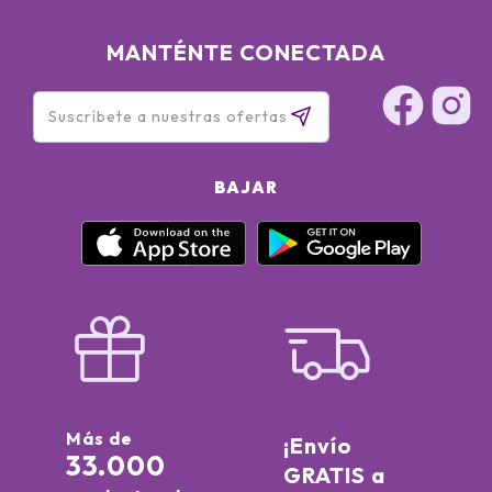
Edta, Bht, Phenoxyethanol, Potassium Sorbate, Iron Oxides
(Ci 77491), Iron Oxides (Ci 77492) <ILN47235>
MANTÉNTE CONECTADA
BAJAR
Más de
¡Envío
33.000
GRATIS a