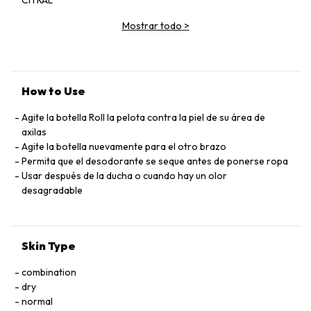
CITRAL
COUMARIN, HEXYL CINNAMAL, HYDROXYCITRONELLAL
Mostrar todo
>
LIMONENE, LINALOOL, SODIUM BEHENATE, SODIUM
HYDROXIDE, SODIUM LAURATE, SODIUM MYRISTATE
How to Use
Agite la botella Roll la pelota contra la piel de su área de
axilas
Agite la botella nuevamente para el otro brazo
Permita que el desodorante se seque antes de ponerse ropa
Usar después de la ducha o cuando hay un olor
desagradable
Skin Type
combination
dry
normal