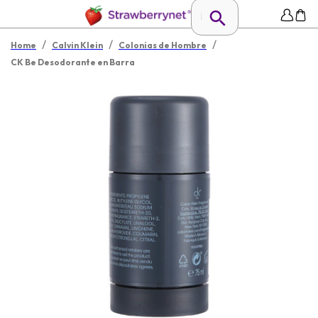
/
/
/
Home
Calvin Klein
Colonias de Hombre
CK Be Desodorante en Barra