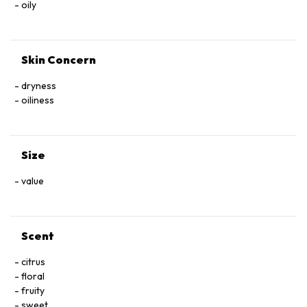
oily
Skin Concern
dryness
oiliness
Size
value
Scent
citrus
floral
fruity
sweet