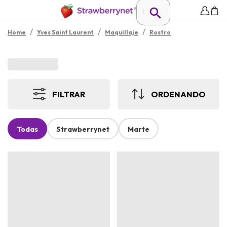
/
/
/
Home
Yves Saint Laurent
Maquillaje
Rostro
FILTRAR
ORDENANDO
Todas
Strawberrynet
Marte