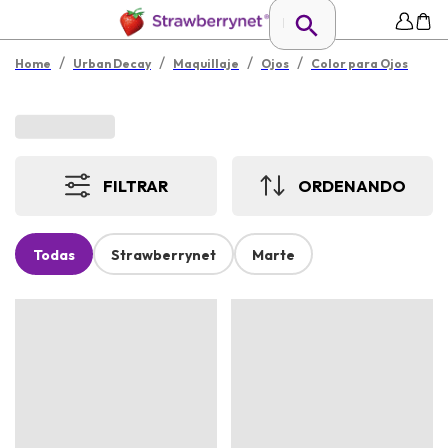
/
/
/
/
Home
Urban Decay
Maquillaje
Ojos
Color para Ojos
FILTRAR
ORDENANDO
Todas
Strawberrynet
Marte