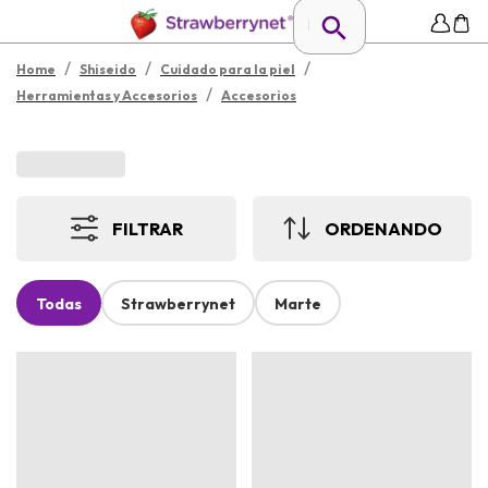
/
/
/
Home
Shiseido
Cuidado para la piel
/
Herramientas y Accesorios
Accesorios
FILTRAR
ORDENANDO
Todas
Strawberrynet
Marte