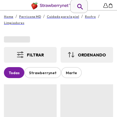
/
/
/
/
Home
Perricone MD
Cuidado para la piel
Rostro
Limpiadores
FILTRAR
ORDENANDO
Todas
Strawberrynet
Marte