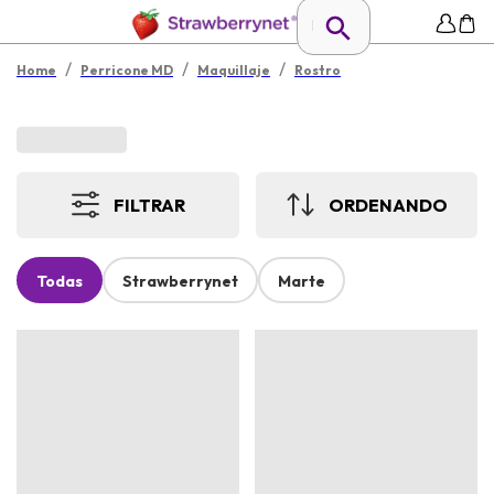
/
/
/
Home
Perricone MD
Maquillaje
Rostro
FILTRAR
ORDENANDO
Todas
Strawberrynet
Marte