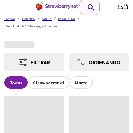
/
/
/
/
Home
EcKare
Salud
Medicine
Pain Patch & Massage Cream
FILTRAR
ORDENANDO
Todas
Strawberrynet
Marte