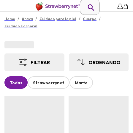
/
/
/
/
Home
Ahava
Cuidado para la piel
Cuerpo
Cuidado Corporal
FILTRAR
ORDENANDO
Todas
Strawberrynet
Marte