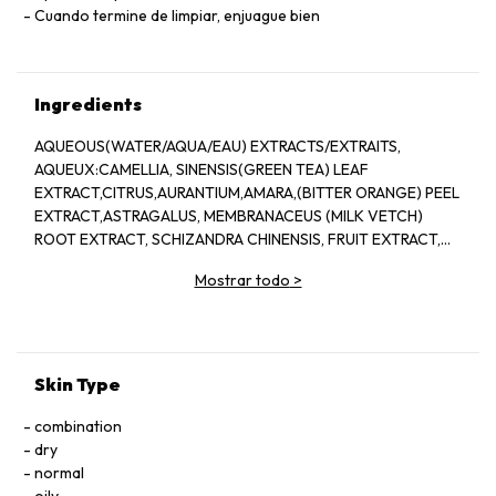
Cuando termine de limpiar, enjuague bien
Ingredients
AQUEOUS(WATER/AQUA/EAU) EXTRACTS/EXTRAITS,
AQUEUX:CAMELLIA, SINENSIS(GREEN TEA) LEAF
EXTRACT,CITRUS,AURANTIUM,AMARA,(BITTER ORANGE) PEEL
EXTRACT,ASTRAGALUS, MEMBRANACEUS (MILK VETCH)
ROOT EXTRACT, SCHIZANDRA CHINENSIS, FRUIT EXTRACT,
PINUS TABULAEFORMIS (PINE) BARK EXTRACT, VITIS
Mostrar todo
>
VINIDERA (GRAPE) SEED EXTRACT, SEDUM ROSEA ROOT
EXTRACT, REHMANNIA, CHINENSIS, ROOT EXTRACT,
AMMONIUM
LAURYL,SULFATE,DISODIUM,LAURETH,SULFOSUCCINATE,LAURAM
PEG-7, COCOATE,GUAR,HYDROXYPROPYLTRIMONIUM
Skin Type
CHLORIDE, QUATERNIUM-80,AMYL, SALICYLATE, ISOAMYL,
CINNAMATE,LYCOPENE,
combination
LECITHIN,TETRAHEXYLDECYL,ASCORBATE,TOCOPHEROL,SUCROS
dry
STEARAMIDOPROPYL,
normal
DIMETHYLAMINE,GLYCOL,STEARATE,GLYCOL,DISTEARATE,