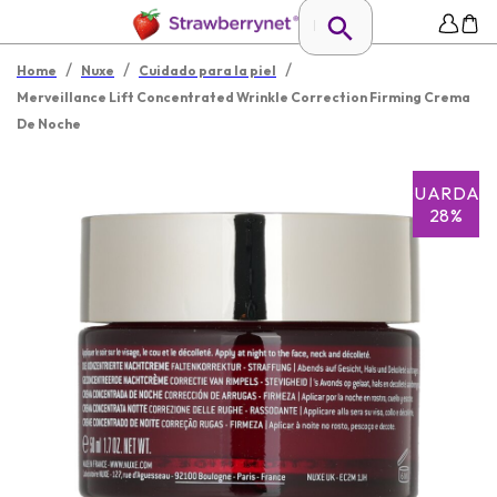
/
/
/
Home
Nuxe
Cuidado para la piel
Merveillance Lift Concentrated Wrinkle Correction Firming Crema
De Noche
GUARDAR
28%