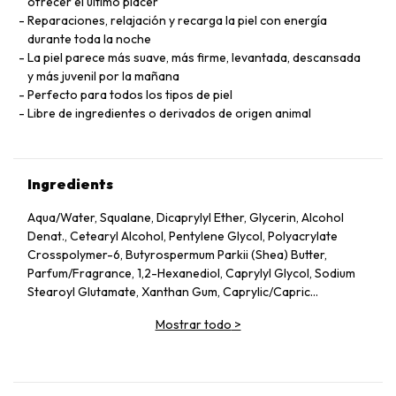
ofrecer el último placer
Reparaciones, relajación y recarga la piel con energía
durante toda la noche
La piel parece más suave, más firme, levantada, descansada
y más juvenil por la mañana
Perfecto para todos los tipos de piel
Libre de ingredientes o derivados de origen animal
Ingredients
Aqua/Water, Squalane, Dicaprylyl Ether, Glycerin, Alcohol
Denat., Cetearyl Alcohol, Pentylene Glycol, Polyacrylate
Crosspolymer-6, Butyrospermum Parkii (Shea) Butter,
Parfum/Fragrance, 1,2-Hexanediol, Caprylyl Glycol, Sodium
Stearoyl Glutamate, Xanthan Gum, Caprylic/Capric
Triglyceride, Helianthus Annuus (Sunflower) Seed Oil, Althaea
Mostrar todo
>
Officinalis Root Extract, Citric Acid, Undaria Pinnatifida
Extract, Benzyl Alcohol, Chlorella Vulgaris Extract,
Tocopherol, Dehydroacetic Acid, Rosmarinus Officinalis
(Rosemary) Leaf Extract, Linalool, Alpha-Isomethyl Ionone,