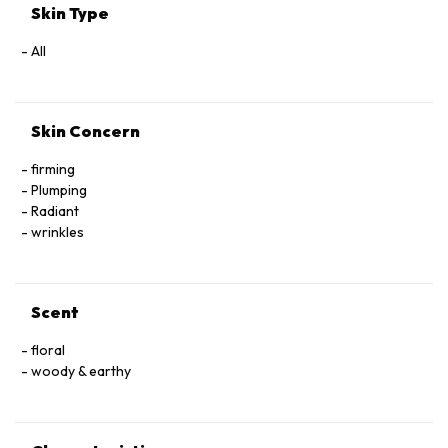
Geraniol, Citronellol, Limonene.
Skin Type
All
Skin Concern
firming
Plumping
Radiant
wrinkles
Scent
floral
woody & earthy