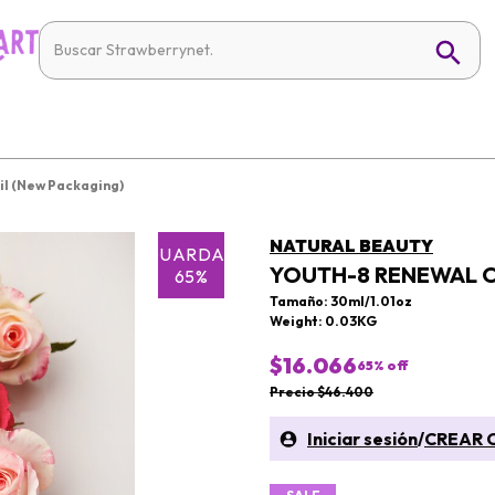
il (New Packaging)
NATURAL BEAUTY
GUARDAR
YOUTH-8 RENEWAL O
65%
Tamaño: 30ml/1.01oz
Weight: 0.03KG
$16.066
65
% off
Precio $46.400
Iniciar sesión
/
CREAR 