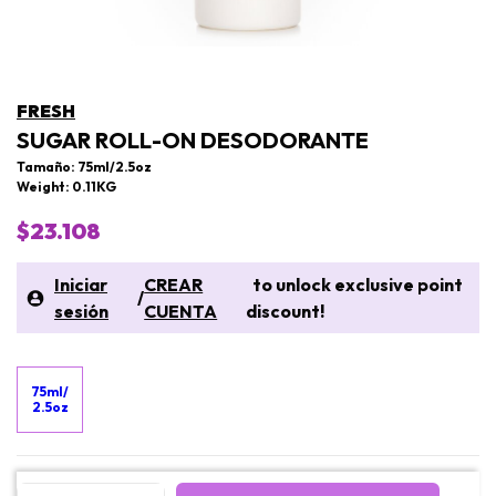
FRESH
SUGAR ROLL-ON DESODORANTE
Tamaño: 75ml/2.5oz
Weight: 0.11KG
$23.108
Iniciar
CREAR
to unlock exclusive point
/
sesión
CUENTA
discount!
75ml/
2.5oz