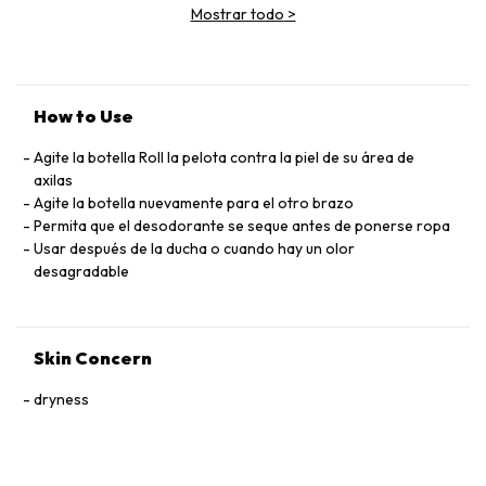
Mostrar todo
>
GLYCOL, BHT, LIMONENE, CITRAL, LINALOOL, GERANIOL,
PHENOXYETHANOL
How to Use
Agite la botella Roll la pelota contra la piel de su área de
axilas
Agite la botella nuevamente para el otro brazo
Permita que el desodorante se seque antes de ponerse ropa
Usar después de la ducha o cuando hay un olor
desagradable
Skin Concern
dryness