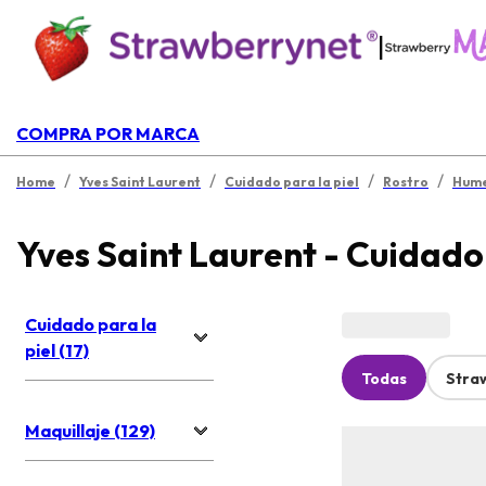
|
COMPRA POR MARCA
/
/
/
/
Home
Yves Saint Laurent
Cuidado para la piel
Rostro
Hume
Yves Saint Laurent - Cuidado 
Cuidado para la
piel (17)
Todas
Stra
Maquillaje (129)