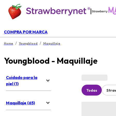
|
COMPRA POR MARCA
/
/
Home
Youngblood
Maquillaje
Youngblood - Maquillaje
Cuidado para la
piel (1)
Todas
Stra
Maquillaje (65)