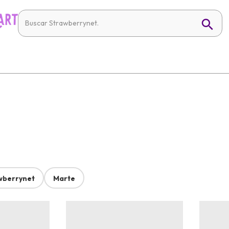
wberrynet
Marte