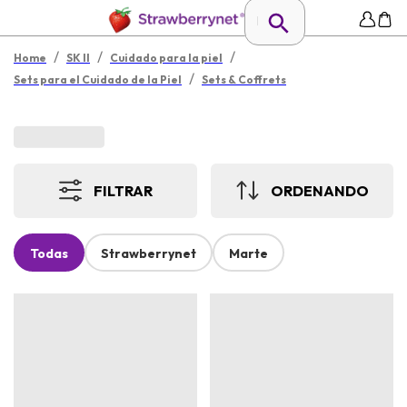
/
/
/
Home
SK II
Cuidado para la piel
/
Sets para el Cuidado de la Piel
Sets & Coffrets
FILTRAR
ORDENANDO
Todas
Strawberrynet
Marte