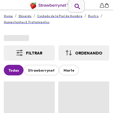
/
/
/
/
Home
Shiseido
Cuidado de la Piel de Hombre
Rostro
Humectantes & Tratamientos
FILTRAR
ORDENANDO
Todas
Strawberrynet
Marte