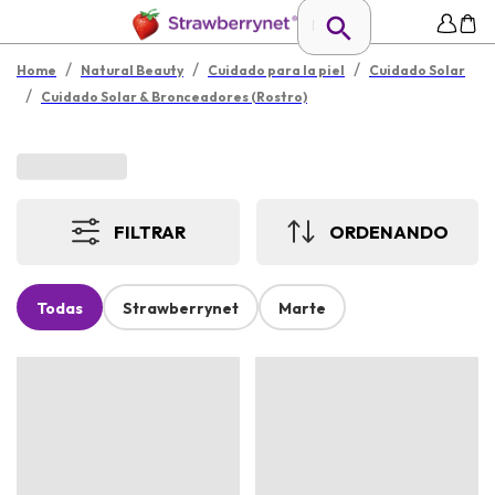
/
/
/
Home
Natural Beauty
Cuidado para la piel
Cuidado Solar
/
Cuidado Solar & Bronceadores (Rostro)
FILTRAR
ORDENANDO
Todas
Strawberrynet
Marte