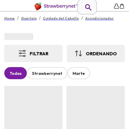
/
/
/
Home
Guerlain
Cuidado del Cabello
Acondicionador
FILTRAR
ORDENANDO
Todas
Strawberrynet
Marte