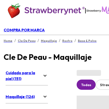
|
COMPRA POR MARCA
/
/
/
/
Home
Cle De Peau
Maquillaje
Rostro
Base & Polvo
Cle De Peau - Maquillaje
Cuidado para la
piel (151)
Todas
Stra
Maquillaje (126)