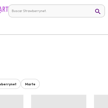
wberrynet
Marte