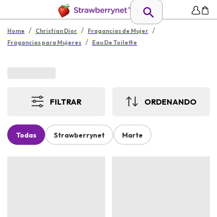
/
/
/
Home
Christian Dior
Fragancias de Mujer
/
Fragancias para Mujeres
Eau De Toilette
FILTRAR
ORDENANDO
Todas
Strawberrynet
Marte