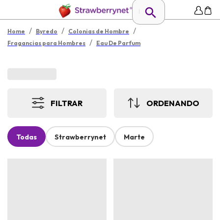
/
/
/
Home
Byredo
Colonias de Hombre
/
Fragancias para Hombres
Eau De Parfum
FILTRAR
ORDENANDO
Todas
Strawberrynet
Marte