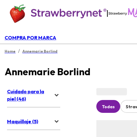
|
COMPRA POR MARCA
/
Home
Annemarie Borlind
Annemarie Borlind
Cuidado para la
piel (46)
Todas
Stra
Maquillaje (5)