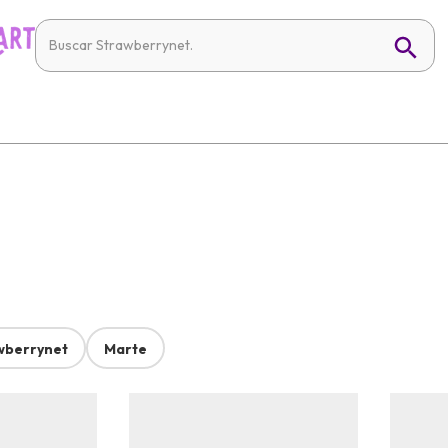
wberrynet
Marte