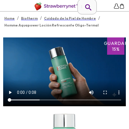
/
/
/
Home
Biotherm
Cuidado de la Piel de Hombre
Homme Aquapower Loción Refrescante Oligo-Termal
GUARDAR
15%