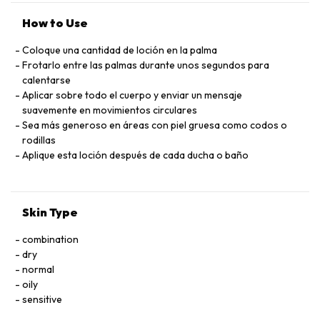
MENTHOXYPROPANEDIOL, ORYZA SATIVA BRAN OIL,
LINALOOL, LUIMONENE, UREA, MAGNESIUM PCA, POTASSIUM
How to Use
PCA, ZIN PCA, 2-OLEAMIDO-1, 3-OCTADECANEDIOL,
HYDROXYCITRONELLAL, BENZYL SALICYLATE, DEXTRIN,
Coloque una cantidad de loción en la palma
CITRONELLOL, COUMARIN, BENTYL ALCOHOL CITRAL,
Frotarlo entre las palmas durante unos segundos para
COPPER PCA, TOCOPHEROL, HEXYL NICOTINATE, SUCROSE
calentarse
GLUTAMIC ACID, MANGANESE GLUCONATE, ASCORBYL
Aplicar sobre todo el cuerpo y enviar un mensaje
PALMITATE ASPARTIC ACID ALANINE PARFUM, (F.I.L.
suavemente en movimientos circulares
C184762/1)
Sea más generoso en áreas con piel gruesa como codos o
rodillas
Aplique esta loción después de cada ducha o baño
Skin Type
combination
dry
normal
oily
sensitive