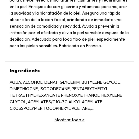
en la piel. Enriquecido con glicerina y vitaminas para mejorar
la suavidad y la hidratación de la piel. Asegura una rápida
absorción de la loción facial, brindando de inmediato una
sensación de comodidad y suavidad. Ayuda a prevenir la
irritación por el afeitado y alivia la piel sensible después de la
depilación. Adecuado para todo tipo de piel, especialmente
para las pieles sensibles. Fabricado en Francia.
Ingredients
AQUA, ALCOHOL, DENAT, GLYCERIM, BUTYLENE GLYCOL,
DIMETHIOCNE, ISODODECANE, PENTAERYTHRITYL
TETRAETHYLHEXANOATE PHENOXYETHANOL, HEXYLENE
GLYCOL, ACRYLATES/C10-30 ALKYL ACRYLATE
CROSSPOLYMER TOCOPHERYL ACETARE,
TRIETHANOLAMINE, PANTHENOL, FRUCTOSE BHT, GLUCOSE
Mostrar todo
>
DIEMTHICONOL, BIOSACCHARIDE GUM-1, ZEA MAYS OIL,
PRUNUS ARMENIACA KERNEL OIL, ASCORBYL GLUCOSIDE,
VITREOSCILLA FERMENT PASSIFLORA EDULIS SEED OIL,