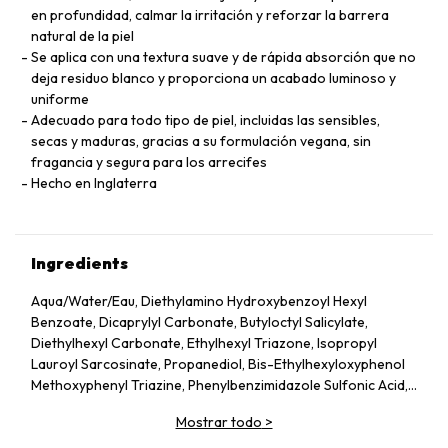
en profundidad, calmar la irritación y reforzar la barrera
natural de la piel
Se aplica con una textura suave y de rápida absorción que no
deja residuo blanco y proporciona un acabado luminoso y
uniforme
Adecuado para todo tipo de piel, incluidas las sensibles,
secas y maduras, gracias a su formulación vegana, sin
fragancia y segura para los arrecifes
Hecho en Inglaterra
Ingredients
Aqua/Water/Eau, Diethylamino Hydroxybenzoyl Hexyl
Benzoate, Dicaprylyl Carbonate, Butyloctyl Salicylate,
Diethylhexyl Carbonate, Ethylhexyl Triazone, Isopropyl
Lauroyl Sarcosinate, Propanediol, Bis-Ethylhexyloxyphenol
Methoxyphenyl Triazine, Phenylbenzimidazole Sulfonic Acid,
Silica, Cetearyl Alcohol, Behenyl Alcohol, Bisabolol, Rubus
Mostrar todo
>
Idaeus (Raspberry) Seed Oil, Glycerin, Glyceryl Stearate,