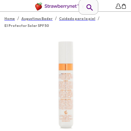
/
/
/
Home
Augustinus Bader
Cuidado para la piel
El Protector Solar SPF 50