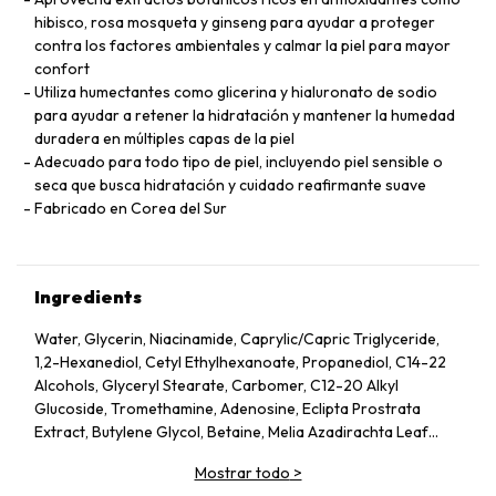
hibisco, rosa mosqueta y ginseng para ayudar a proteger
contra los factores ambientales y calmar la piel para mayor
confort
Utiliza humectantes como glicerina y hialuronato de sodio
para ayudar a retener la hidratación y mantener la humedad
duradera en múltiples capas de la piel
Adecuado para todo tipo de piel, incluyendo piel sensible o
seca que busca hidratación y cuidado reafirmante suave
Fabricado en Corea del Sur
Ingredients
Water, Glycerin, Niacinamide, Caprylic/Capric Triglyceride,
1,2-Hexanediol, Cetyl Ethylhexanoate, Propanediol, C14-22
Alcohols, Glyceryl Stearate, Carbomer, C12-20 Alkyl
Glucoside, Tromethamine, Adenosine, Eclipta Prostrata
Extract, Butylene Glycol, Betaine, Melia Azadirachta Leaf
Extract, Avena Sativa (Oat) Kernel Extract, Moringa Oleifera
Mostrar todo
>
Seed Oil, Polyglyceryl-10 Laurate, Hydrolyzed Collagen,