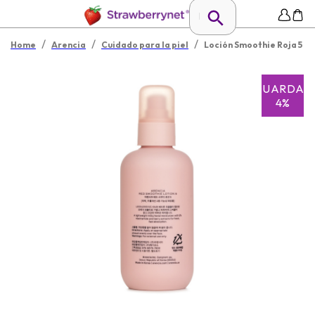
/
/
/
Home
Arencia
Cuidado para la piel
Loción Smoothie Roja 5
GUARDAR
4%