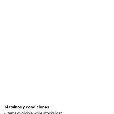
Términos y condiciones
-
Items available while stocks last.