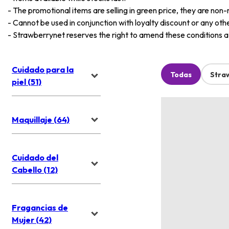
-
The promotional items are selling in green price, they are non-
-
Cannot be used in conjunction with loyalty discount or any oth
-
Strawberrynet reserves the right to amend these conditions at 
Cuidado para la
Todas
Stra
piel (51)
Maquillaje (64)
Cuidado del
Cabello (12)
Fragancias de
Mujer (42)