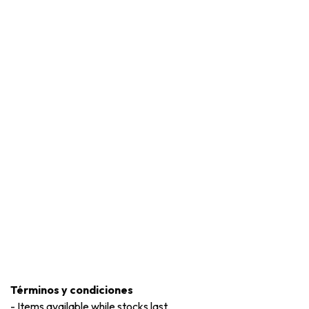
Términos y condiciones
-
Items available while stocks last.