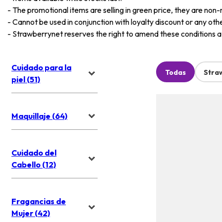
-
The promotional items are selling in green price, they are non-
-
Cannot be used in conjunction with loyalty discount or any oth
-
Strawberrynet reserves the right to amend these conditions at 
Cuidado para la
Todas
Stra
piel (51)
Maquillaje (64)
Cuidado del
Cabello (12)
Fragancias de
Mujer (42)