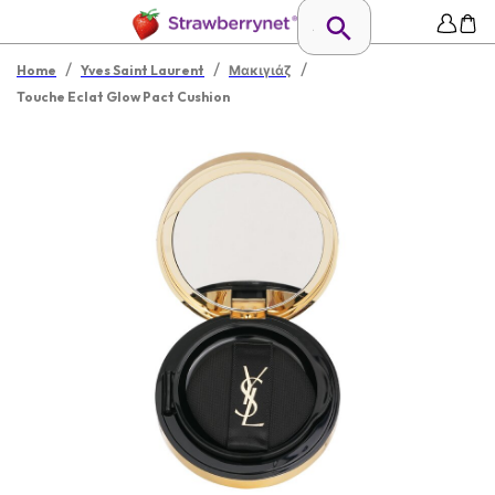
/
/
/
Home
Yves Saint Laurent
Μακιγιάζ
Touche Eclat Glow Pact Cushion