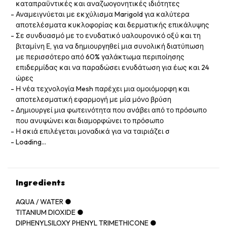
καταπραϋντικές και αναζωογονητικές ιδιότητες
Αναμειγνύεται με εκχύλισμα Marigold για καλύτερα
αποτελέσματα κυκλοφορίας και δερματικής επικάλυψης
Σε συνδυασμό με το ενυδατικό υαλουρονικό οξύ και τη
βιταμίνη Ε, για να δημιουργηθεί μια συνολική διατύπωση
με περισσότερο από 60% γαλάκτωμα περιποίησης
επιδερμίδας και να παραδώσει ενυδάτωση για έως και 24
ώρες
Η νέα τεχνολογία Mesh παρέχει μια ομοιόμορφη και
αποτελεσματική εφαρμογή με μία μόνο βρύση
Δημιουργεί μια φωτεινότητα που ανάβει από το πρόσωπο
που ανυψώνει και διαμορφώνει το πρόσωπο
Η σκιά επιλέγεται μοναδικά για να ταιριάζει σ
Loading...
Ingredients
AQUA / WATER ●
TITANIUM DIOXIDE ●
DIPHENYLSILOXY PHENYL TRIMETHICONE ●