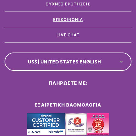
ΣΥΧΝΈΣ ΕΡΩΤΉΣΕΙΣ
POTASSIUM SORBATE ●
[+/- MAY CONTAIN
CI 77891 / TITANIUM DIOXIDE ●
ΕΠΙΚΟΙΝΩΝΊΑ
CI 77491, CI 77492, CI 77499 / IRON OXIDES ●
LIVE CHAT
US$ | UNITED STATES ENGLISH
ΠΛΗΡΏΣΤΕ ΜΕ:
ΕΞΑΙΡΕΤΙΚΉ ΒΑΘΜΟΛΟΓΊΑ