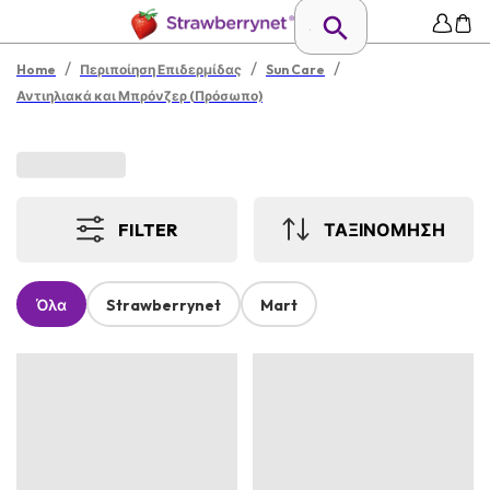
/
/
/
Home
Περιποίηση Επιδερμίδας
Sun Care
Αντιηλιακά και Μπρόνζερ (Πρόσωπο)
FILTER
ΤΑΞΙΝΟΜΗΣΗ
Όλα
Strawberrynet
Mart