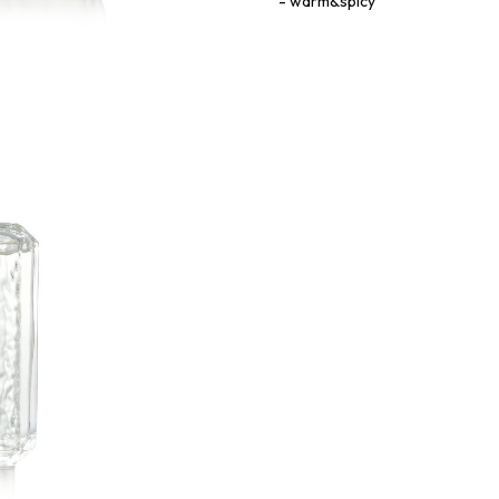
warm&spicy