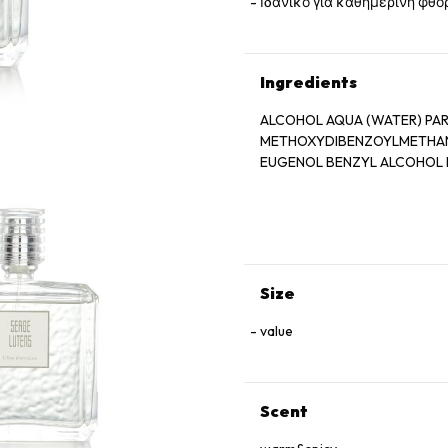
Ιδανικό για καθημερινή φθο
Ingredients
ALCOHOL AQUA (WATER) PAR
METHOXYDIBENZOYLMETHAN
EUGENOL BENZYL ALCOHOL
Size
value
Scent