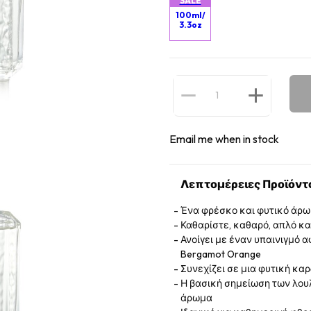
SALE
100ml/
3.3oz
Email me when in stock
Λεπτομέρειες Προϊόντ
Ένα φρέσκο ​​και φυτικό άρω
Καθαρίστε, καθαρό, απλό κ
Ανοίγει με έναν υπαινιγμό 
Bergamot Orange
Συνεχίζει σε μια φυτική κα
Η βασική σημείωση των λουλ
άρωμα