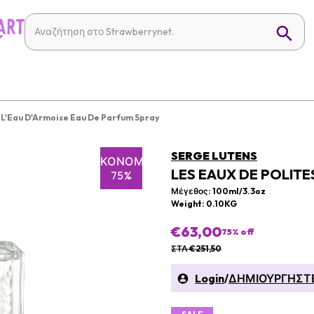
e L'Eau D'Armoise Eau De Parfum Spray
SERGE LUTENS
ΕΞΟΙΚΟΝΌΜΗΣΗ
LES EAUX DE POLITE
75%
Μέγεθος: 100ml/3.3oz
Weight: 0.10KG
€63,00
75
% off
ΣΤΛ €251,50
Login
/
ΔΗΜΙΟΥΡΓΗΣΤ