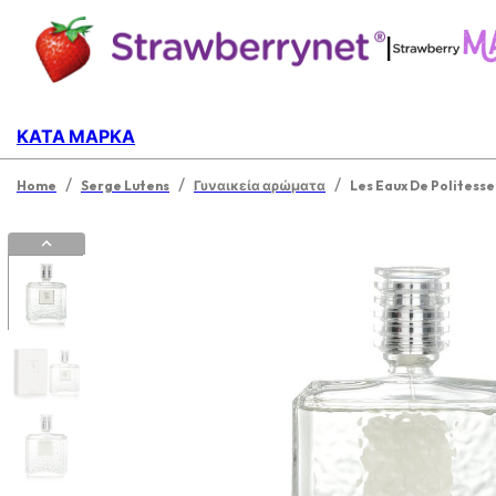
|
ΚΑΤΆ ΜΆΡΚΑ
/
/
/
Home
Serge Lutens
Γυναικεία αρώματα
Les Eaux De Politess