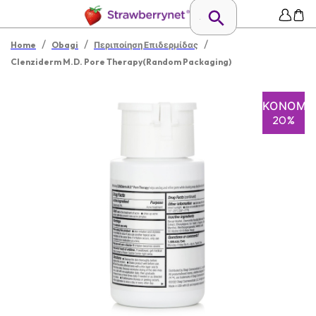
/
/
/
Home
Obagi
Περιποίηση Επιδερμίδας
Clenziderm M.D. Pore Therapy(Random Packaging)
ΕΞΟΙΚΟΝΌΜΗ
20%