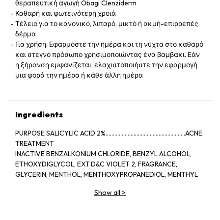
θεραπευτική αγωγή Obagi Clenziderm
Καθαρή και φωτεινότερη χροιά
Τέλειο για το κανονικό, λιπαρό, μικτό ή ακμή-επιρρεπές
δέρμα
Για χρήση: Εφαρμόστε την ημέρα και τη νύχτα στο καθαρό
και στεγνό πρόσωπο χρησιμοποιώντας ένα βαμβάκι. Εάν
η ξήρανση εμφανίζεται, ελαχιστοποιήστε την εφαρμογή
μια φορά την ημέρα ή κάθε άλλη ημέρα
Ingredients
PURPOSE SALICYLIC ACID 2%......................................................ACNE
TREATMENT
INACTIVE BENZALKONIUM CHLORIDE, BENZYL ALCOHOL,
ETHOXYDIGLYCOL, EXT.D&C VIOLET 2, FRAGRANCE,
GLYCERIN, MENTHOL, MENTHOXYPROPANEDIOL, MENTHYL
LACTATE, SD ALCOHOL 40-BENZYL (ALCOHOL DENAT.,),
Show all
>
WATER