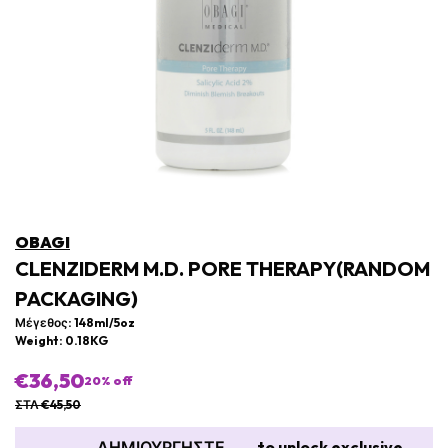
OBAGI
CLENZIDERM M.D. PORE THERAPY(RANDOM
PACKAGING)
Μέγεθος: 148ml/5oz
Weight: 0.18KG
€36,50
20
% off
ΣΤΛ €45,50
ΔΗΜΙΟΥΡΓΗΣΤΕ
to unlock exclusive