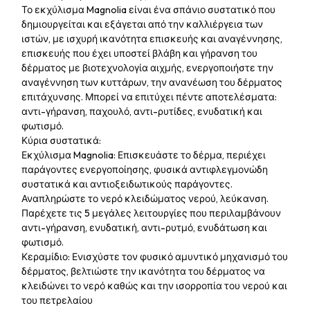
Το εκχύλισμα Magnolia είναι ένα σπάνιο συστατικό που
δημιουργείται και εξάγεται από την καλλιέργεια των
ιστών, με ισχυρή ικανότητα επισκευής και αναγέννησης,
επισκευής που έχει υποστεί βλάβη και γήρανση του
δέρματος με βιοτεχνολογία αιχμής, ενεργοποιήστε την
αναγέννηση των κυττάρων, την ανανέωση του δέρματος
επιτάχυνσης. Μπορεί να επιτύχει πέντε αποτελέσματα:
αντι-γήρανση, παχουλό, αντι-ρυτίδες, ενυδατική και
φωτισμό.
Κύρια συστατικά:
Εκχύλισμα Magnolia: Επισκευάστε το δέρμα, περιέχει
παράγοντες ενεργοποίησης, φυσικά αντιφλεγμονώδη
συστατικά και αντιοξειδωτικούς παράγοντες.
Αναπληρώστε το νερό κλειδώματος νερού, λεύκανση.
Παρέχετε τις 5 μεγάλες λειτουργίες που περιλαμβάνουν
αντι-γήρανση, ενυδατική, αντι-ρυτμό, ενυδάτωση και
φωτισμό.
Κεραμίδιο: Ενισχύστε τον φυσικό αμυντικό μηχανισμό του
δέρματος, βελτιώστε την ικανότητα του δέρματος να
κλειδώνει το νερό καθώς και την ισορροπία του νερού και
του πετρελαίου