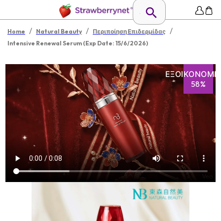
/
/
/
Home
Natural Beauty
Περιποίηση Επιδερμίδας
Intensive Renewal Serum (Exp Date: 15/6/2026)
ΕΞΟΙΚΟΝΌΜΗ
58%