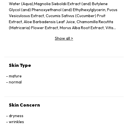
Water (Aqua),Magnolia Sieboldii Extract (and) Butylene
Glycol (and) Phenoxyethanol (and) Ethylhexylglycerin, Fucus
Vesiculosus Extract, Cucumis Sativus (Cucumber) Fruit
Extract, Aloe Barbadensis Leaf Juice, Chamomilla Recutita
(Matricaria) Flower Extract, Morus Alba Root Extract, Vitis
Vinifera (Grape) Fruit Extract, Butylene Glycol, Glycerin,
Show all
>
Sodium Hyaluronate, Ceramide Ⅲ, Tocophersolan,
Polysorbate 20, Lavandula Angustifolia (Lavender) Essential
Oil, Methylparaben
Skin Type
mature
normal
Skin Concern
dryness
wrinkles