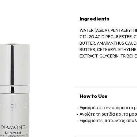
Ingredients
WATER (AQUA), PENTAERYTH
C12-20 ACID PEG-8 ESTER, 
BUTTER, AMARANTHUS CAUDA
BUTTER, CETEARYL ETHYLHEX
EXTRACT, GLYCERIN, TRIBE
ALBA FLOWER EXTRACT, SA
EXTRACT, ETHYLHEXYLGLYCERI
(SAGE) LEAF EXTRACT, OLEA
PHYTOSPHINGOSINE, CERATO
ROSMARINUS OFFICINALIS (R
DIMETHICONE, DIPROPYLENE 
How to Use
CARBOMER, SODIUM HYDROXIDE
BUTYLENE GLYCOL, POLYACRYL
Εφαρμόστε την κρέμα στο μά
POTASSIUM SORBATE, SODIU
Ανοίξτε τη ρυτίδα και το μ
METHYLPARABEN, ETHYLPARA
Εφαρμόστε, πατώντας απαλά
(PARFUM), LINALOOL, LIMON
CITRONELLOL, CARAMEL, YELLO