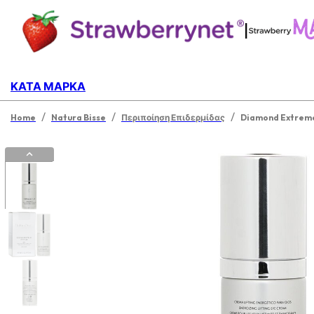
|
ΚΑΤΆ ΜΆΡΚΑ
/
/
/
Home
Natura Bisse
Περιποίηση Επιδερμίδας
Diamond Extreme