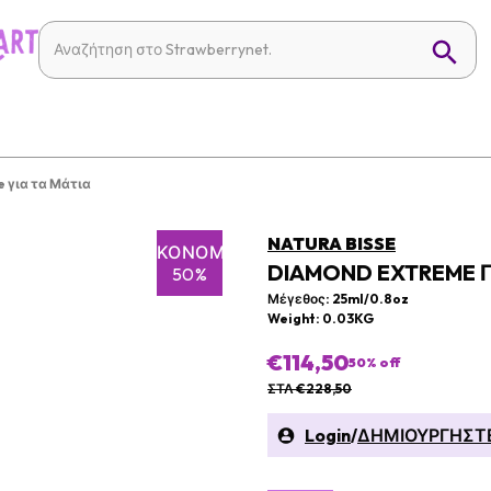
 για τα Μάτια
NATURA BISSE
ΕΞΟΙΚΟΝΌΜΗΣΗ
DIAMOND EXTREME Γ
50%
Μέγεθος: 25ml/0.8oz
Weight: 0.03KG
€114,50
50
% off
ΣΤΛ €228,50
Login
/
ΔΗΜΙΟΥΡΓΗΣΤ