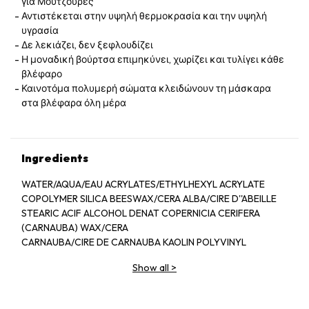
για Μουτζούρες
Αντιστέκεται στην υψηλή θερμοκρασία και την υψηλή
υγρασία
Δε λεκιάζει, δεν ξεφλουδίζει
Η μοναδική βούρτσα επιμηκύνει, χωρίζει και τυλίγει κάθε
βλέφαρο
Καινοτόμα πολυμερή σώματα κλειδώνουν τη μάσκαρα
στα βλέφαρα όλη μέρα
Ingredients
WATER/AQUA/EAU ACRYLATES/ETHYLHEXYL ACRYLATE
COPOLYMER SILICA BEESWAX/CERA ALBA/CIRE D''ABEILLE
STEARIC ACIF ALCOHOL DENAT COPERNICIA CERIFERA
(CARNAUBA) WAX/CERA
CARNAUBA/CIRE DE CARNAUBA KAOLIN POLYVINYL
ACETATE BENTONITE TROMETHAMINE GLYCERYL STEARATE
Show all
>
HEXYLENE GLYCOL AMMONIUM ACRYLATES COPOLYMER
CAMELLIA SINENSIS (GREEN TEA) LEAF
EXTRACT MACADAMIA INTEGRIFOLIA SEED OIL