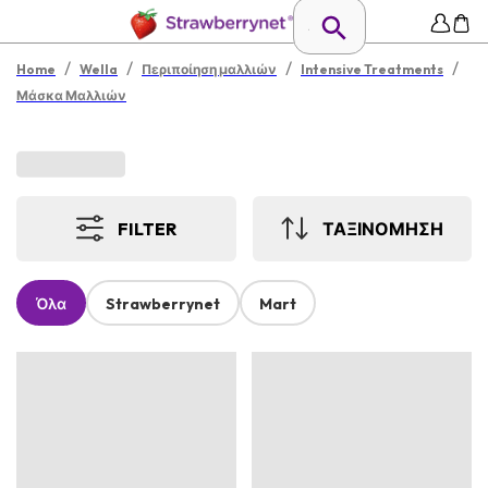
/
/
/
/
Home
Wella
Περιποίηση μαλλιών
Intensive Treatments
Μάσκα Μαλλιών
FILTER
ΤΑΞΙΝΟΜΗΣΗ
Όλα
Strawberrynet
Mart