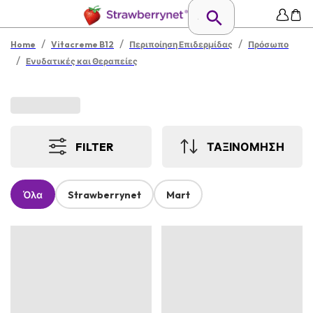
/
/
/
Home
Vitacreme B12
Περιποίηση Επιδερμίδας
Πρόσωπο
/
Ενυδατικές και Θεραπείες
FILTER
ΤΑΞΙΝΟΜΗΣΗ
Όλα
Strawberrynet
Mart