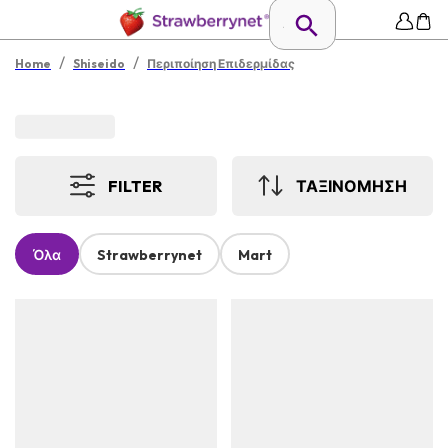
/
/
Home
Shiseido
Περιποίηση Επιδερμίδας
FILTER
ΤΑΞΙΝΟΜΗΣΗ
Όλα
Strawberrynet
Mart