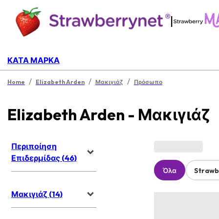
|
ΚΑΤΆ ΜΆΡΚΑ
/
/
/
Home
Elizabeth Arden
Μακιγιάζ
Πρόσωπο
Elizabeth Arden - Μακιγιάζ
Περιποίηση
Επιδερμίδας (46)
Όλα
Strawb
Μακιγιάζ (14)