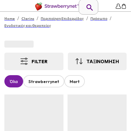
/
/
/
/
Home
Clarins
Περιποίηση Επιδερμίδας
Πρόσωπο
Ενυδατικές και Θεραπείες
FILTER
ΤΑΞΙΝΟΜΗΣΗ
Όλα
Strawberrynet
Mart