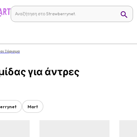
αι Ξύρισμα
μίδας για άντρες
errynet
Mart