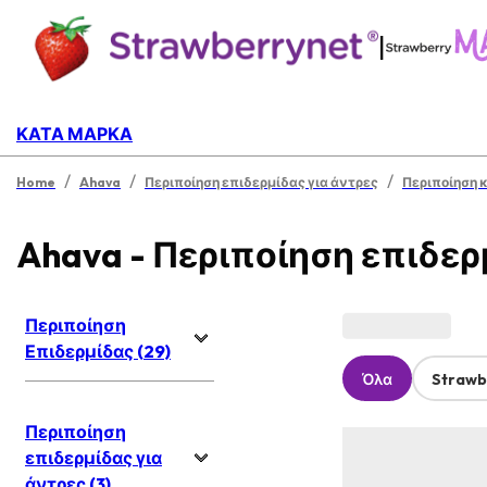
|
ΚΑΤΆ ΜΆΡΚΑ
/
/
/
Home
Ahava
Περιποίηση επιδερμίδας για άντρες
Περιποίηση κ
Ahava - Περιποίηση επιδερ
Περιποίηση
Επιδερμίδας (29)
Όλα
Strawb
Περιποίηση
επιδερμίδας για
άντρες (3)